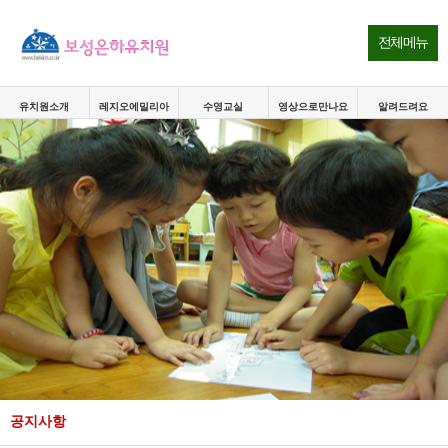
전체메뉴
유치원소개
레지오에밀리아
수영교실
영상으로만나요
알려드려요
공지사항